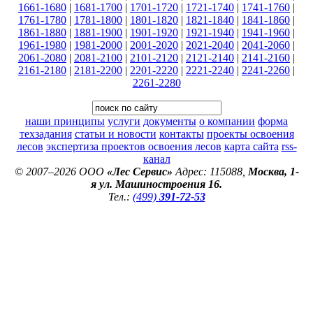
1661-1680
|
1681-1700
|
1701-1720
|
1721-1740
|
1741-1760
|
1761-1780
|
1781-1800
|
1801-1820
|
1821-1840
|
1841-1860
|
1861-1880
|
1881-1900
|
1901-1920
|
1921-1940
|
1941-1960
|
1961-1980
|
1981-2000
|
2001-2020
|
2021-2040
|
2041-2060
|
2061-2080
|
2081-2100
|
2101-2120
|
2121-2140
|
2141-2160
|
2161-2180
|
2181-2200
|
2201-2220
|
2221-2240
|
2241-2260
|
2261-2280
наши принципы
услуги
документы
о компании
форма
техзадания
статьи и новости
контакты
проекты освоения
лесов
экспертиза проектов освоения лесов
карта сайта
rss-
канал
© 2007–2026 ООО
«Лес Сервис»
Адрес: 115088,
Москва, 1-
я ул. Машиностроения 16.
Тел.:
(499)
391-72-53