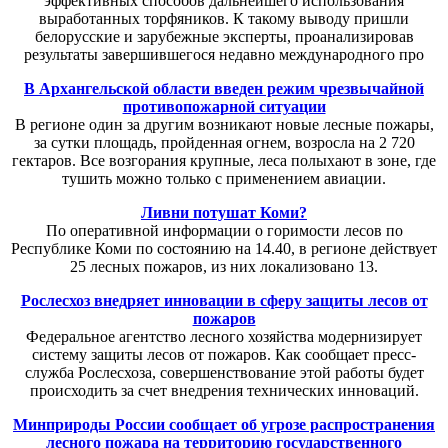
эффективных способов дальнейшего использования
выработанных торфяников. К такому выводу пришли
белорусские и зарубежные эксперты, проанализировав
результаты завершившегося недавно международного про
В Архангельской области введен режим чрезвычайной
противопожарной ситуации
В регионе один за другим возникают новые лесные пожары,
за сутки площадь, пройденная огнем, возросла на 2 720
гектаров. Все возгорания крупные, леса полыхают в зоне, где
тушить можно только с применением авиации.
Ливни потушат Коми?
По оперативной информации о горимости лесов по
Республике Коми по состоянию на 14.40, в регионе действует
25 лесных пожаров, из них локализовано 13.
Рослесхоз внедряет инновации в сферу защиты лесов от
пожаров
Федеральное агентство лесного хозяйства модернизирует
систему защиты лесов от пожаров. Как сообщает пресс-
служба Рослесхоза, совершенствование этой работы будет
происходить за счет внедрения технических инноваций.
Минприроды России сообщает об угрозе распространения
лесного пожара на территорию государственного