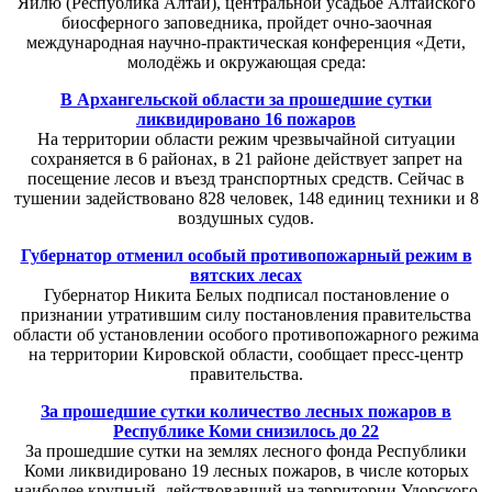
Яйлю (Республика Алтай), центральной усадьбе Алтайского
биосферного заповедника, пройдет очно-заочная
международная научно-практическая конференция «Дети,
молодёжь и окружающая среда:
В Архангельской области за прошедшие сутки
ликвидировано 16 пожаров
На территории области режим чрезвычайной ситуации
сохраняется в 6 районах, в 21 районе действует запрет на
посещение лесов и въезд транспортных средств. Сейчас в
тушении задействовано 828 человек, 148 единиц техники и 8
воздушных судов.
Губернатор отменил особый противопожарный режим в
вятских лесах
Губернатор Никита Белых подписал постановление о
признании утратившим силу постановления правительства
области об установлении особого противопожарного режима
на территории Кировской области, сообщает пресс-центр
правительства.
За прошедшие сутки количество лесных пожаров в
Республике Коми снизилось до 22
За прошедшие сутки на землях лесного фонда Республики
Коми ликвидировано 19 лесных пожаров, в числе которых
наиболее крупный, действовавший на территории Удорского