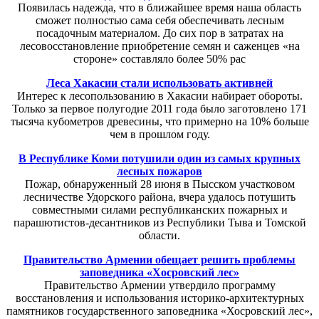
Появилась надежда, что в ближайшее время наша область
сможет полностью сама себя обеспечивать лесным
посадочным материалом. До сих пор в затратах на
лесовосстановление приобретение семян и саженцев «на
стороне» составляло более 50% рас
Леса Хакасии стали использовать активней
Интерес к лесопользованию в Хакасии набирает обороты.
Только за первое полугодие 2011 года было заготовлено 171
тысяча кубометров древесины, что примерно на 10% больше
чем в прошлом году.
В Республике Коми потушили один из самых крупных
лесных пожаров
Пожар, обнаруженный 28 июня в Пысском участковом
лесничестве Удорского района, вчера удалось потушить
совместными силами республиканских пожарных и
парашютистов-десантников из Республики Тыва и Томской
области.
Правительство Армении обещает решить проблемы
заповедника «Хосровский лес»
Правительство Армении утвердило программу
восстановления и использования историко-архитектурных
памятников государственного заповедника «Хосровский лес»,