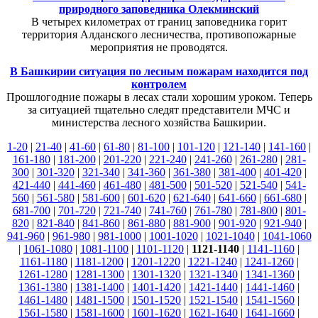
природного заповедника Олекминский
В четырех километрах от границ заповедника горит
территория Алданского лесничества, противопожарные
мероприятия не проводятся.
В Башкирии ситуация по лесным пожарам находится под
контролем
Прошлогодние пожары в лесах стали хорошим уроком. Теперь
за ситуацией тщательно следят представители МЧС и
министерства лесного хозяйства Башкирии.
1-20
|
21-40
|
41-60
|
61-80
|
81-100
|
101-120
|
121-140
|
141-160
|
161-180
|
181-200
|
201-220
|
221-240
|
241-260
|
261-280
|
281-
300
|
301-320
|
321-340
|
341-360
|
361-380
|
381-400
|
401-420
|
421-440
|
441-460
|
461-480
|
481-500
|
501-520
|
521-540
|
541-
560
|
561-580
|
581-600
|
601-620
|
621-640
|
641-660
|
661-680
|
681-700
|
701-720
|
721-740
|
741-760
|
761-780
|
781-800
|
801-
820
|
821-840
|
841-860
|
861-880
|
881-900
|
901-920
|
921-940
|
941-960
|
961-980
|
981-1000
|
1001-1020
|
1021-1040
|
1041-1060
|
1061-1080
|
1081-1100
|
1101-1120
|
1121-1140
|
1141-1160
|
1161-1180
|
1181-1200
|
1201-1220
|
1221-1240
|
1241-1260
|
1261-1280
|
1281-1300
|
1301-1320
|
1321-1340
|
1341-1360
|
1361-1380
|
1381-1400
|
1401-1420
|
1421-1440
|
1441-1460
|
1461-1480
|
1481-1500
|
1501-1520
|
1521-1540
|
1541-1560
|
1561-1580
|
1581-1600
|
1601-1620
|
1621-1640
|
1641-1660
|