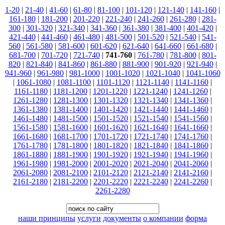
1-20
|
21-40
|
41-60
|
61-80
|
81-100
|
101-120
|
121-140
|
141-160
|
161-180
|
181-200
|
201-220
|
221-240
|
241-260
|
261-280
|
281-
300
|
301-320
|
321-340
|
341-360
|
361-380
|
381-400
|
401-420
|
421-440
|
441-460
|
461-480
|
481-500
|
501-520
|
521-540
|
541-
560
|
561-580
|
581-600
|
601-620
|
621-640
|
641-660
|
661-680
|
681-700
|
701-720
|
721-740
|
741-760
|
761-780
|
781-800
|
801-
820
|
821-840
|
841-860
|
861-880
|
881-900
|
901-920
|
921-940
|
941-960
|
961-980
|
981-1000
|
1001-1020
|
1021-1040
|
1041-1060
|
1061-1080
|
1081-1100
|
1101-1120
|
1121-1140
|
1141-1160
|
1161-1180
|
1181-1200
|
1201-1220
|
1221-1240
|
1241-1260
|
1261-1280
|
1281-1300
|
1301-1320
|
1321-1340
|
1341-1360
|
1361-1380
|
1381-1400
|
1401-1420
|
1421-1440
|
1441-1460
|
1461-1480
|
1481-1500
|
1501-1520
|
1521-1540
|
1541-1560
|
1561-1580
|
1581-1600
|
1601-1620
|
1621-1640
|
1641-1660
|
1661-1680
|
1681-1700
|
1701-1720
|
1721-1740
|
1741-1760
|
1761-1780
|
1781-1800
|
1801-1820
|
1821-1840
|
1841-1860
|
1861-1880
|
1881-1900
|
1901-1920
|
1921-1940
|
1941-1960
|
1961-1980
|
1981-2000
|
2001-2020
|
2021-2040
|
2041-2060
|
2061-2080
|
2081-2100
|
2101-2120
|
2121-2140
|
2141-2160
|
2161-2180
|
2181-2200
|
2201-2220
|
2221-2240
|
2241-2260
|
2261-2280
наши принципы
услуги
документы
о компании
форма