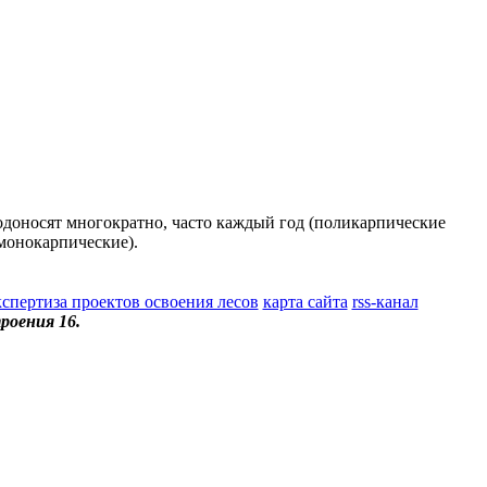
лодоносят многократно, часто каждый год (поликарпические
(монокарпические).
кспертиза проектов освоения лесов
карта сайта
rss-канал
роения 16.