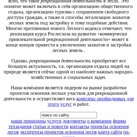
ясно, что такое
рекреационная деятельность
в лесах. Это
понятие может включать в себя организацию общественного
отдыха, организацию туризма с сохранением свободного
доступа граждан, а также и способы легализации захватов
лесных земель под застройку и тому подобные действия.
Многие противники нового Лесного кодекса отмечают, что
реализация курса Рослесхоза на развитие «коммерчески
привлекательной рекреационной деятельности» может в
конце концов привести к увеличению захватов и застройки
лесных земель .
Однако,
рекреационная деятельность
приобретает все
большую актуальность, т.к. организация отдыха людей на
природе является сейчас одной из наиболее важных народно-
хозяйственных и социальных задач.
Наша компания является лидером на рынке разработки
проектов освоения лесных участков для рекреационной
деятельности и осуществляет весь
комплекс необходимых для
этого услуг
и работ.
наши принципы
услуги
документы
о компании
форма
техзадания
статьи и новости
контакты
проекты освоения
лесов
экспертиза проектов освоения лесов
карта сайта
rss-