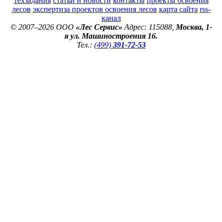
техзадания
статьи и новости
контакты
проекты освоения
лесов
экспертиза проектов освоения лесов
карта сайта
rss-
канал
© 2007–2026 ООО
«Лес Сервис»
Адрес: 115088,
Москва, 1-
я ул. Машиностроения 16.
Тел.:
(499)
391-72-53