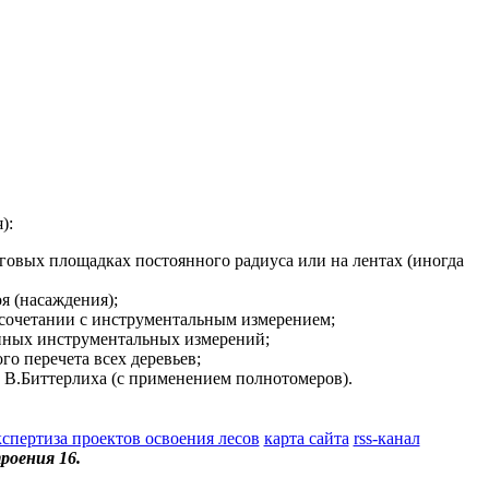
):
уговых площадках постоянного радиуса или на лентах (иногда
я (насаждения);
 сочетании с инструментальным измерением;
енных инструментальных измерений;
о перечета всех деревьев;
й В.Биттерлиха (с применением полнотомеров).
кспертиза проектов освоения лесов
карта сайта
rss-канал
роения 16.