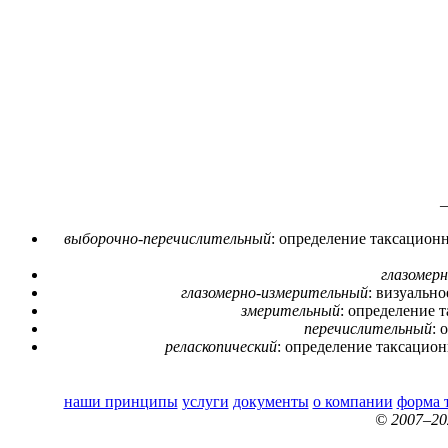
—
выборочно-перечислительный
: определение таксацион
глазомер
глазомерно-измерительный
: визуальн
змерительный
: определение 
перечислительный
: 
реласкопический
: определение таксацио
наши принципы
услуги
документы
о компании
форма 
© 2007–2