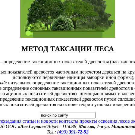
МЕТОД ТАКСАЦИИ ЛЕСА
 определение таксационных показателей древостоя (насаждения
ных показателей древостоя частичным перечетом деревьев на кр
используются первичные единицы выборки иной формы);
ный
: визуальное определение таксационных показателей древосто
ое определение основных таксационных показателей древостоя в
таксационных показателей древостоя с помощью прямых и косв
определение таксационных показателей древостоя путем сплошног
нных показателей древостоя на основе теории угловых измерени
техзадания
статьи и новости
контакты
проекты освоения лесов
э
026 ООО
«Лес Сервис»
Адрес: 115088,
Москва, 1-я ул. Машиност
Тел.:
(499)
391-72-53