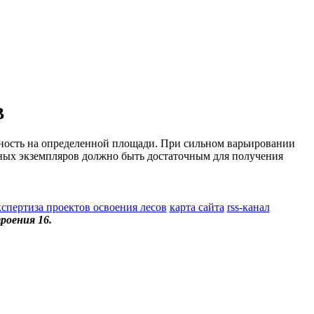
В
ность на определенной площади. При сильном варьировании
ных экземпляров должно быть достаточным для получения
кспертиза проектов освоения лесов
карта сайта
rss-канал
роения 16.