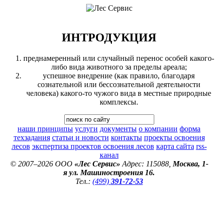
ИНТРОДУКЦИЯ
преднамеренный или случайный перенос особей какого-
либо вида животного за пределы ареала;
успешное внедрение (как правило, благодаря
сознательной или бессознательной деятельности
человека) какого-то чужого вида в местные природные
комплексы.
наши принципы
услуги
документы
о компании
форма
техзадания
статьи и новости
контакты
проекты освоения
лесов
экспертиза проектов освоения лесов
карта сайта
rss-
канал
© 2007–2026 ООО
«Лес Сервис»
Адрес: 115088,
Москва, 1-
я ул. Машиностроения 16.
Тел.:
(499)
391-72-53