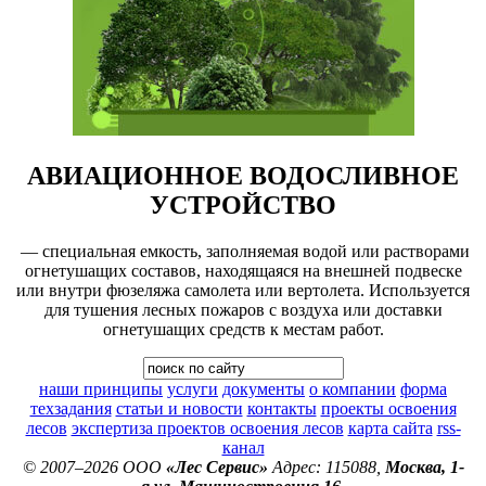
АВИАЦИОННОЕ ВОДОСЛИВНОЕ
УСТРОЙСТВО
— специальная емкость, заполняемая водой или растворами
огнетушащих составов, находящаяся на внешней подвеске
или внутри фюзеляжа самолета или вертолета. Используется
для тушения лесных пожаров с воздуха или доставки
огнетушащих средств к местам работ.
наши принципы
услуги
документы
о компании
форма
техзадания
статьи и новости
контакты
проекты освоения
лесов
экспертиза проектов освоения лесов
карта сайта
rss-
канал
© 2007–2026 ООО
«Лес Сервис»
Адрес: 115088,
Москва, 1-