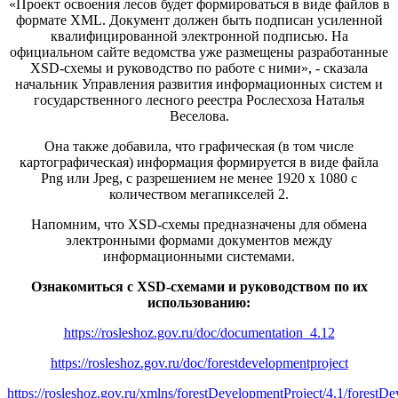
«Проект освоения лесов будет формироваться в виде файлов в
формате XML. Документ должен быть подписан усиленной
квалифицированной электронной подписью. На
официальном сайте ведомства уже размещены разработанные
XSD-схемы и руководство по работе с ними», - сказала
начальник Управления развития информационных систем и
государственного лесного реестра Рослесхоза Наталья
Веселова.
Она также добавила, что графическая (в том числе
картографическая) информация формируется в виде файла
Png или Jpeg, с разрешением не менее 1920 x 1080 с
количеством мегапикселей 2.
Напомним, что XSD-схемы предназначены для обмена
электронными формами документов между
информационными системами.
Ознакомиться с XSD-схемами и руководством по их
использованию:
https://rosleshoz.gov.ru/doc/documentation_4.12
https://rosleshoz.gov.ru/doc/forestdevelopmentproject
https://rosleshoz.gov.ru/xmlns/forestDevelopmentProject/4.1/forestD