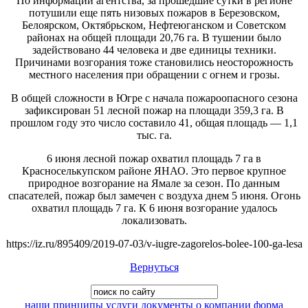
По информации агентства, за прошедшие сутки в регионе
потушили еще пять низовых пожаров в Березовском,
Белоярском, Октябрьском, Нефтеюганском и Советском
районах на общей площади 20,76 га. В тушении было
задействовано 44 человека и две единицы техники.
Причинами возгорания тоже становились неосторожность
местного населения при обращении с огнем и грозы.
В общей сложности в Югре с начала пожароопасного сезона
зафиксирован 51 лесной пожар на площади 359,3 га. В
прошлом году это число составило 41, общая площадь — 1,1
тыс. га.
6 июня лесной пожар охватил площадь 7 га в
Красноселькупском районе ЯНАО. Это первое крупное
природное возгорание на Ямале за сезон. По данным
спасателей, пожар был замечен с воздуха днем 5 июня. Огонь
охватил площадь 7 га. К 6 июня возгорание удалось
локализовать.
https://iz.ru/895409/2019-07-03/v-iugre-zagorelos-bolee-100-ga-lesa
Вернуться
наши принципы
услуги
документы
о компании
форма